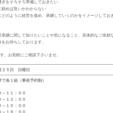
継ぎをそろそろ準備しておきたい
に頼めば良いかわからない
にどのように経営を進め、承継していくのかをイメージしてお
業承継に関して知りたいことや気になること、具体的なご依頼
絡をお待ちしております。
です。お気軽にご相談下さいませ。
月２５日 日曜日
帯で各１組（事前予約制）
０～１１：００
０～１２：００
０～１５：００
０～１６：００