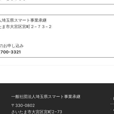
人埼玉県スマート事業承継
たま市大宮区宮町２−７３−２
でのお申し込み
-700-3321
⼀般社団法⼈埼⽟県スマート事業承継
〒330-0802
さいたま市⼤宮区宮町2−73